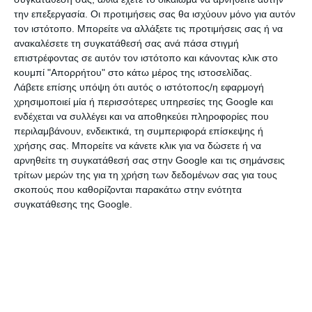
την επεξεργασία. Οι προτιμήσεις σας θα ισχύουν μόνο για αυτόν
Από τις μεγάλες επιτυχίες στην οικογενειακή
τον ιστότοπο. Μπορείτε να αλλάξετε τις προτιμήσεις σας ή να
ζωή
ανακαλέσετε τη συγκατάθεσή σας ανά πάσα στιγμή
επιστρέφοντας σε αυτόν τον ιστότοπο και κάνοντας κλικ στο
Η
Ελίνα Κωνσταντοπούλου
γνώρισε σημαντική επιτυχία
κουμπί "Απορρήτου" στο κάτω μέρος της ιστοσελίδας.
κατά τη διάρκεια της δεκαετίας του
1990
, ενώ
Λάβετε επίσης υπόψη ότι αυτός ο ιστότοπος/η εφαρμογή
εκπροσώπησε την Ελλάδα στη
Eurovision το 1995
με το
χρησιμοποιεί μία ή περισσότερες υπηρεσίες της Google και
τραγούδι «Ποια προσευχή». Κατά τη διάρκεια της καριέρας
ενδέχεται να συλλέγει και να αποθηκεύει πληροφορίες που
της συνεργάστηκε με σημαντικές προσωπικότητες της
περιλαμβάνουν, ενδεικτικά, τη συμπεριφορά επίσκεψης ή
ελληνικής δισκογραφίας, μεταξύ των οποίων ο
Νίκος
χρήσης σας. Μπορείτε να κάνετε κλικ για να δώσετε ή να
Τερζής
και ο
Γιάννης Καραλής
, χτίζοντας μια αξιοσημείωτη
αρνηθείτε τη συγκατάθεσή σας στην Google και τις σημάνσεις
παρουσία στον χώρο του λαϊκού τραγουδιού.
τρίτων μερών της για τη χρήση των δεδομένων σας για τους
σκοπούς που καθορίζονται παρακάτω στην ενότητα
συγκατάθεσης της Google.
Τα τελευταία χρόνια, ωστόσο, επέλεξε να αλλάξει εντελώς
επαγγελματική κατεύθυνση. Η άλλοτε δημοφιλής
τραγουδίστρια δραστηριοποιείται επιχειρηματικά στον
χώρο της εστίασης, διατηρώντας τυροπιτάδικο, ενώ
παράλληλα αφιερώνει τον περισσότερο χρόνο της στην
οικογένειά της.
Σε παλαιότερη συνέντευξή της στην εκπομπή «Happy Day»,