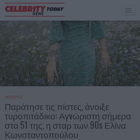
Toggl
naviga
LIFESTYLE
Παράτησε τις πίστες, άνοιξε
τυροπιτάδικο: Αγvώριστη σήμερα
στα 51 της, η σταρ των 90s Ελίνα
Κωνσταντοπούλου