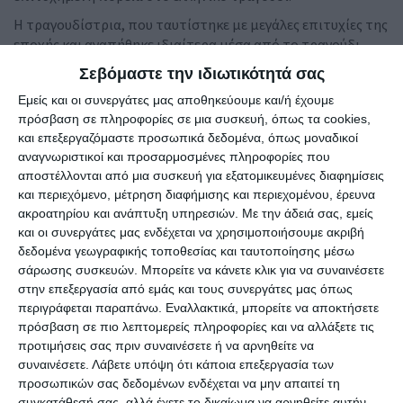
Η τραγουδίστρια, που ταυτίστηκε με μεγάλες επιτυχίες της
εποχής και αγαπήθηκε ιδιαίτερα μέσα από το τραγούδι
«Όταν το τηλέφωνο χτυπήσει», ακολούθησε μια
Σεβόμαστε την ιδιωτικότητά σας
διαφορετική διαδρομή μακριά από τις πίστες και τα
Εμείς και οι συνεργάτες μας αποθηκεύουμε και/ή έχουμε
μουσικά δρώμενα.
πρόσβαση σε πληροφορίες σε μια συσκευή, όπως τα cookies,
και επεξεργαζόμαστε προσωπικά δεδομένα, όπως μοναδικοί
αναγνωριστικοί και προσαρμοσμένες πληροφορίες που
αποστέλλονται από μια συσκευή για εξατομικευμένες διαφημίσεις
και περιεχόμενο, μέτρηση διαφήμισης και περιεχομένου, έρευνα
ακροατηρίου και ανάπτυξη υπηρεσιών.
Με την άδειά σας, εμείς
και οι συνεργάτες μας ενδέχεται να χρησιμοποιήσουμε ακριβή
δεδομένα γεωγραφικής τοποθεσίας και ταυτοποίησης μέσω
σάρωσης συσκευών. Μπορείτε να κάνετε κλικ για να συναινέσετε
στην επεξεργασία από εμάς και τους συνεργάτες μας όπως
περιγράφεται παραπάνω. Εναλλακτικά, μπορείτε να αποκτήσετε
πρόσβαση σε πιο λεπτομερείς πληροφορίες και να αλλάξετε τις
προτιμήσεις σας πριν συναινέσετε ή να αρνηθείτε να
συναινέσετε.
Λάβετε υπόψη ότι κάποια επεξεργασία των
προσωπικών σας δεδομένων ενδέχεται να μην απαιτεί τη
συγκατάθεσή σας, αλλά έχετε το δικαίωμα να αρνηθείτε αυτήν