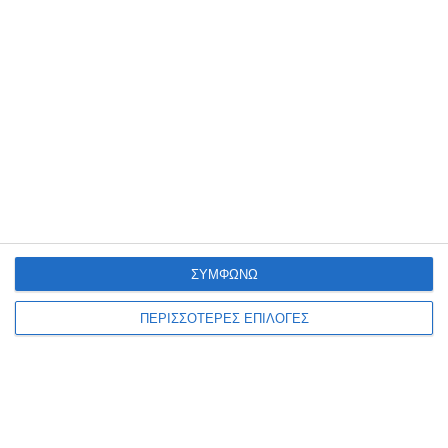
ΣΥΜΦΩΝΩ
SHARE ON FACEBOOK
TWEET
ΠΕΡΙΣΣΟΤΕΡΕΣ ΕΠΙΛΟΓΕΣ
ΕΠΙΣΗΜΑΝΣΗ
Ορισμένα αναρτώμενα από το διαδίκτυο κείμενα ή εικόνες (με
σχετική σημείωση της πηγής), θεωρούμε ότι είναι δημόσια. Αν
υπάρχουν δικαιώματα συγγραφέων, παρακαλούμε ενημερώστε μας
για να τα αφαιρέσουμε. Επίσης σημειώνεται ότι οι απόψεις του