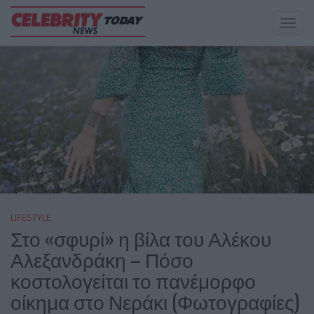
Toggl
naviga
LIFESTYLE
Στο «σφυρί» η βίλα του Αλέκου
Αλεξανδράκη – Πόσο
κοστολογείται το πανέμορφο
οίκημα στο Νεράκι (Φωτογραφίες)