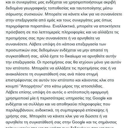
και οι συνεργάτες μας ενδέχεται να χρησιμοποιήσουμε ακριβή
μεγαλύτερους σταρ του ελληνικού κινηματογράφου.
δεδομένα γεωγραφικής τοποθεσίας και ταυτοποίησης μέσω
Η σύνδεση με τη Φίνος Φιλμ και την
σάρωσης συσκευών. Μπορείτε να κάνετε κλικ για να συναινέσετε
Αλίκη Βουγιουκλάκη
στην επεξεργασία από εμάς και τους συνεργάτες μας όπως
περιγράφεται παραπάνω. Εναλλακτικά, μπορείτε να αποκτήσετε
Την περίοδο που ο Αλέκος Αλεξανδράκης νοίκιαζε τη βίλα,
πρόσβαση σε πιο λεπτομερείς πληροφορίες και να αλλάξετε τις
προτιμήσεις σας πριν συναινέσετε ή να αρνηθείτε να
στην ευρύτερη περιοχή γίνονταν γυρίσματα για τη θρυλική
συναινέσετε.
Λάβετε υπόψη ότι κάποια επεξεργασία των
ταινία με την
Αλίκη Βουγιουκλάκη
, «Η κόρη μου η
προσωπικών σας δεδομένων ενδέχεται να μην απαιτεί τη
σοσιαλίστρια».
συγκατάθεσή σας, αλλά έχετε το δικαίωμα να αρνηθείτε αυτήν
Τα γυρίσματα πραγματοποιήθηκαν τόσο στο εργοστάσιο
την επεξεργασία. Οι προτιμήσεις σας θα ισχύουν μόνο για αυτόν
της Πειραϊκής Πατραϊκής όσο και στα παραθαλάσσια
τον ιστότοπο. Μπορείτε να αλλάξετε τις προτιμήσεις σας ή να
ταβερνάκια που υπήρχαν στην περιοχή, δίνοντας τότε
ανακαλέσετε τη συγκατάθεσή σας ανά πάσα στιγμή
ιδιαίτερη κινηματογραφική αίγλη στο Νεράκι και στα γύρω
επιστρέφοντας σε αυτόν τον ιστότοπο και κάνοντας κλικ στο
σημεία.
κουμπί "Απορρήτου" στο κάτω μέρος της ιστοσελίδας.
Λάβετε επίσης υπόψη ότι αυτός ο ιστότοπος/η εφαρμογή
χρησιμοποιεί μία ή περισσότερες υπηρεσίες της Google και
ενδέχεται να συλλέγει και να αποθηκεύει πληροφορίες που
περιλαμβάνουν, ενδεικτικά, τη συμπεριφορά επίσκεψης ή
χρήσης σας. Μπορείτε να κάνετε κλικ για να δώσετε ή να
αρνηθείτε τη συγκατάθεσή σας στην Google και τις σημάνσεις