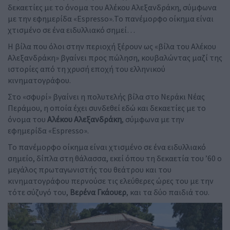
δεκαετίες με το όνομα του Αλέκου Αλεξανδράκη, σύμφωνα
με την εφημερίδα «Espresso».Το πανέμορφο οίκημα είναι
χτισμένο σε ένα ειδυλλιακό σημεί…
Η βίλα που όλοι στην περιοχή ξέρουν ως «βίλα του Αλέκου
Αλεξανδράκη» βγαίνει προς πώληση, κουβαλώντας μαζί της
ιστορίες από τη χρυσή εποχή του ελληνικού
κινηματογράφου.
Στο «σφυρί» βγαίνει η πολυτελής βίλα στο Νεράκι Νέας
Περάμου, η οποία έχει συνδεθεί εδώ και δεκαετίες με το
όνομα του
Αλέκου Αλεξανδράκη
, σύμφωνα με την
εφημερίδα «Espresso».
Το πανέμορφο οίκημα είναι χτισμένο σε ένα ειδυλλιακό
σημείο, δίπλα στη θάλασσα, εκεί όπου τη δεκαετία του ’60 ο
μεγάλος πρωταγωνιστής του θεάτρου και του
κινηματογράφου περνούσε τις ελεύθερες ώρες του με την
τότε σύζυγό του,
Βερένα Γκάουερ
, και τα δύο παιδιά του.