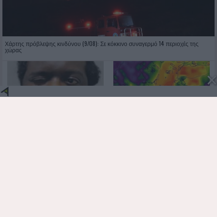
Χάρτης πρόβλεψης κινδύνου (9/08): Σε κόκκινο συναγερμό 14 περιοχές της
χώρας
Νέος «Αντεροβγάλτης» στο
Δυστυχώς είναι αλήθεια, το
Λονδίνο βίαζε και δολοφονούσε
παραδέχτηκαν οι μετεωρολόγοι:
ιερόδουλες – Είχε συλληφθεί και
«Κλείδωσε» ο καιρός του
αφέθηκε ελεύθερος
15Αύγουστου – «Έρχεται
αεροχείμαρρος…»,...