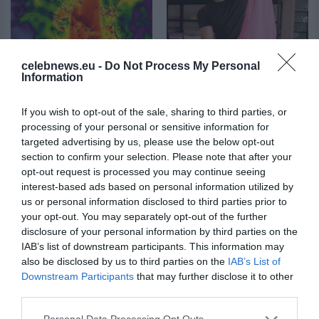
celebnews.eu -
Do Not Process My Personal
Information
Δυστυχώς είναι αλήθεια, το
Απίστευτη ιστορία: Έφτιαχνε
παραδέχτηκαν οι μετεωρολόγοι:
χλαπάτσες στο δωμάτιό του και
«Κλείδωσε» ο καιρός του
έγινε εκατομμυριούχος – Το
15Αύγουστου – «Έρχεται
μήνυμα που άλλαξε...
If you wish to opt-out of the sale, sharing to third parties, or
αεροχείμαρρος…»,...
processing of your personal or sensitive information for
targeted advertising by us, please use the below opt-out
section to confirm your selection. Please note that after your
opt-out request is processed you may continue seeing
interest-based ads based on personal information utilized by
us or personal information disclosed to third parties prior to
your opt-out. You may separately opt-out of the further
disclosure of your personal information by third parties on the
Ογκολόγοι προειδοποιούν: Αυτές
IAB’s list of downstream participants. This information may
οι τροφές, περνούν απαρατήρητες,
αλλά καλό είναι να τις βγάλετε από
also be disclosed by us to third parties on the
IAB’s List of
την...
Downstream Participants
that may further disclose it to other
third parties.
Please note that this website/app uses one or more Google