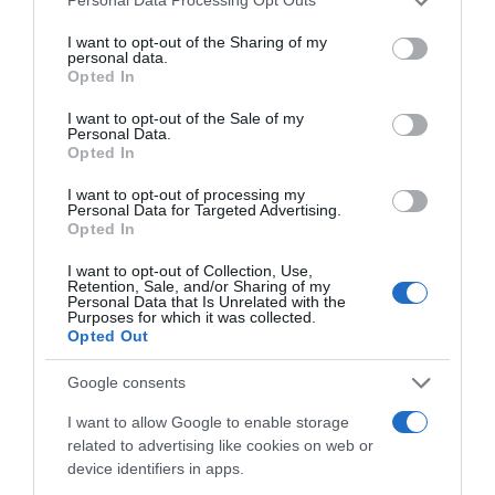
Personal Data Processing Opt Outs
services and may gather and store information including but
not limited to your visit or usage behaviour. You may click to
I want to opt-out of the Sharing of my
personal data.
grant or deny consent to Google and its third-party tags to
Opted In
use your data for below specified purposes in below Google
consent section.
I want to opt-out of the Sale of my
Όλη η Τήνος… έτριβε τα μάτια της
Μεγάλη πράξη ανθρωπιάς:
Personal Data.
με το τεράστιο γιοτ που μπήκε
Γνωστός Έλληνας ποδοσφαιριστής
Opted In
μέσα στο...
έδωσε 12.500 ευρώ και
ολοκλήρωσε την εκστρατεία
στήριξης του...
I want to opt-out of processing my
Personal Data for Targeted Advertising.
Opted In
I want to opt-out of Collection, Use,
Retention, Sale, and/or Sharing of my
Personal Data that Is Unrelated with the
Purposes for which it was collected.
Opted Out
Google consents
Μοναχός μαχαίρωσε εργαζόμενο
στη Μονή στον λαιμό και ακόμη
έναν μοναχό – Συνελήφθη για
I want to allow Google to enable storage
απόπειρα...
related to advertising like cookies on web or
device identifiers in apps.