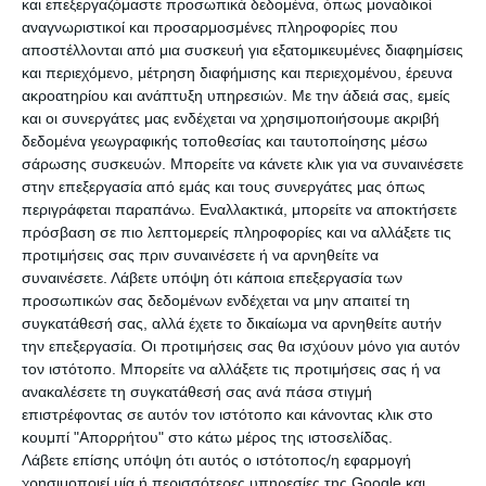
και επεξεργαζόμαστε προσωπικά δεδομένα, όπως μοναδικοί
αναγνωριστικοί και προσαρμοσμένες πληροφορίες που
αποστέλλονται από μια συσκευή για εξατομικευμένες διαφημίσεις
Θλίψη στη Σάντα Φε: Ο θάνατος
και περιεχόμενο, μέτρηση διαφήμισης και περιεχομένου, έρευνα
του ηθοποιού Τζιν Χάκμαν και της
Μανώλης Λιδάκης: Η συγκινητική
συζύγου του συγκλονίζει...
ακροατηρίου και ανάπτυξη υπηρεσιών.
Με την άδειά σας, εμείς
εξομολόγηση της Σταματίνας
Τσιμτσιλή – «Η σκληρή αλήθεια!
και οι συνεργάτες μας ενδέχεται να χρησιμοποιήσουμε ακριβή
Έμοιαζε ανεπηρέαστος…».
δεδομένα γεωγραφικής τοποθεσίας και ταυτοποίησης μέσω
σάρωσης συσκευών. Μπορείτε να κάνετε κλικ για να συναινέσετε
στην επεξεργασία από εμάς και τους συνεργάτες μας όπως
περιγράφεται παραπάνω. Εναλλακτικά, μπορείτε να αποκτήσετε
Συγκλονιστικές αποκαλύψεις για
πρόσβαση σε πιο λεπτομερείς πληροφορίες και να αλλάξετε τις
την υγεία του Αλέξη Κούγια: «Η
αποσωλήνωση του δεν φαίνεται
προτιμήσεις σας πριν συναινέσετε ή να αρνηθείτε να
πιθανή…»
συναινέσετε.
Λάβετε υπόψη ότι κάποια επεξεργασία των
προσωπικών σας δεδομένων ενδέχεται να μην απαιτεί τη
συγκατάθεσή σας, αλλά έχετε το δικαίωμα να αρνηθείτε αυτήν
την επεξεργασία. Οι προτιμήσεις σας θα ισχύουν μόνο για αυτόν
τον ιστότοπο. Μπορείτε να αλλάξετε τις προτιμήσεις σας ή να
ανακαλέσετε τη συγκατάθεσή σας ανά πάσα στιγμή
Δραματικό φινάλε για διάσημο
ηθοποιό: Βρέθηκε νεκρός μαζί με
Ιωάννα Τούνη: Αποκαλύπτει την
επιστρέφοντας σε αυτόν τον ιστότοπο και κάνοντας κλικ στο
τη σύζυγο και τον πιστό τους...
αλήθεια πίσω από τις φήμες του
κουμπί "Απορρήτου" στο κάτω μέρος της ιστοσελίδας.
χωρισμού της – Η εγκυμοσύνη...
Λάβετε επίσης υπόψη ότι αυτός ο ιστότοπος/η εφαρμογή
χρησιμοποιεί μία ή περισσότερες υπηρεσίες της Google και