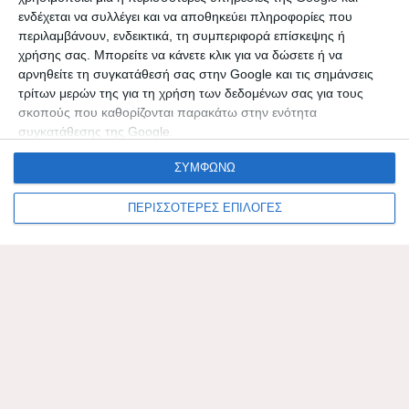
ενδέχεται να συλλέγει και να αποθηκεύει πληροφορίες που
Αλέξανδρος Λυκουρέζος: Νέες Πληροφορίες για την Υγεία του μετά την Αξονική
περιλαμβάνουν, ενδεικτικά, τη συμπεριφορά επίσκεψης ή
Εγκεφάλου – Όλες οι...
χρήσης σας. Μπορείτε να κάνετε κλικ για να δώσετε ή να
αρνηθείτε τη συγκατάθεσή σας στην Google και τις σημάνσεις
τρίτων μερών της για τη χρήση των δεδομένων σας για τους
σκοπούς που καθορίζονται παρακάτω στην ενότητα
συγκατάθεσης της Google.
Πατέρας της 19χρονης Αναστασίας
από την τραγωδία στα Τέμπη:
ΣΥΜΦΩΝΩ
«Αυτό το παπουτσάκι ήταν της
κόρης...
ΠΕΡΙΣΣΟΤΕΡΕΣ ΕΠΙΛΟΓΕΣ
Αποκαλύψεις για τον Βασίλη
Καλογήρου: Σπάνιες φωτογραφίες
από την ημέρα που εξαφανίστηκε.
Σοκαριστικό Πόρισμα για την
Αποκάλυψη στο Πόρισμα για τα