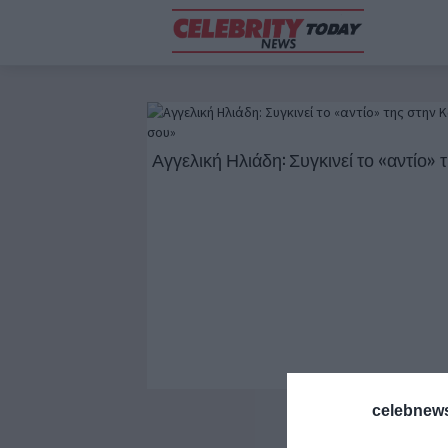
Αγγελική Ηλιάδη: Συγκινεί το «αντίο» τ
celebnews