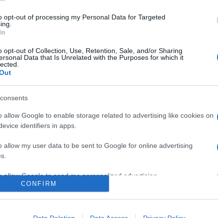
Τατιά
Ευαγ
to opt-out of processing my Personal Data for Targeted
ing.
In
o opt-out of Collection, Use, Retention, Sale, and/or Sharing
ersonal Data that Is Unrelated with the Purposes for which it
lected.
Out
consents
o allow Google to enable storage related to advertising like cookies on
evice identifiers in apps.
Παυλ
o allow my user data to be sent to Google for online advertising
τον γ
The Voice: Εκπληκτική η Έλενα Παπαρίζου
s.
αργό
– «Κατέστρεψε» το πλατό με την
εντυπωσιακή της εμφάνιση.
to allow Google to send me personalized advertising.
CONFIRM
o allow Google to enable storage related to analytics like cookies on
evice identifiers in apps.