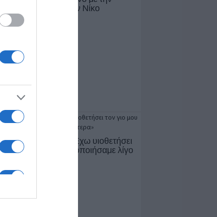
να Στεφανίδου και τον Νίκο
γελάτο»
ίνα Κωνσταντάρα: «Έχω υιοθετήσει
ιο μου – Το συνειδητοποιήσαμε λίγο
τερα»