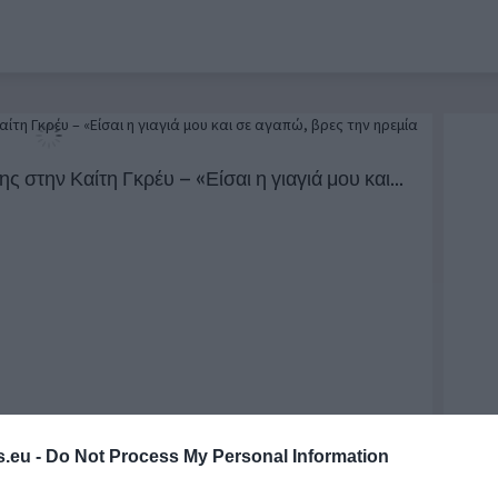
ης στην Καίτη Γκρέυ – «Είσαι η γιαγιά μου και...
.eu -
Do Not Process My Personal Information