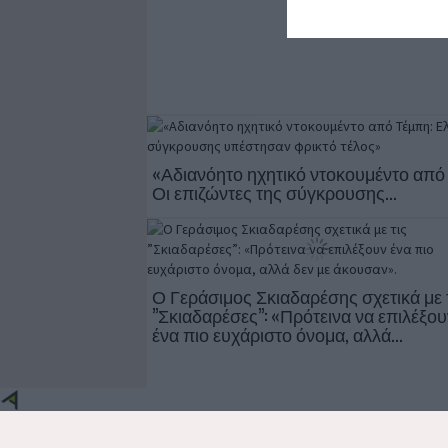
I want t
or app.
I want t
I want t
authenti
«Αδιανόητο ηχητικό ντοκουμέντο από
Οι επιζώντες της σύγκρουσης...
Ο Γεράσιμος Σκιαδαρέσης σχετικά με 
”Σκιαδαρέσες”: «Πρότεινα να επιλέξου
ένα πιο ευχάριστο όνομα, αλλά...