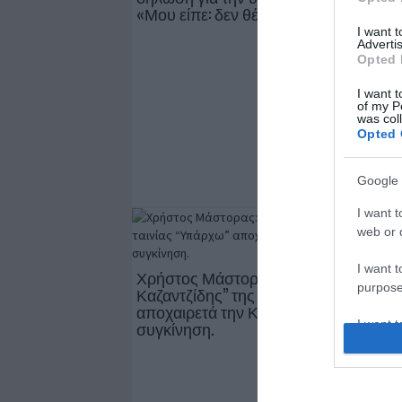
«Μου είπε: δεν θέλω...
I want 
Advertis
Opted 
I want t
of my P
was col
Opted 
Google 
I want t
web or d
I want t
Χρήστος Μάστορας: Ο “Στέλιος
purpose
Καζαντζίδης” της ταινίας “Υπάρχω”
αποχαιρετά την Καίτη Γκρέυ με
I want 
συγκίνηση.
I want t
web or d