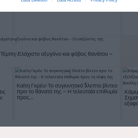
Data Deletion
Data Access
Privacy Policy
o allow Google to enable storage related to functionality of the website
o allow Google to enable storage related to personalization.
o allow Google to enable storage related to security, including
cation functionality and fraud prevention, and other user protection.
 Τέμπη: Ελάχιστο οξυγόνο και φόβος θανάτου –
Καίτη Γκρέυ: Το συγκινητικό 5λεπτο βίντεο
πριν το θάνατό της – Η τελευταία επιθυμία
τις
Κάμερ
προς...
ν
Σημαν
εξαφά