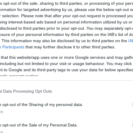
to opt-out of the sale, sharing to third parties, or processing of your per
formation for targeted advertising by us, please use the below opt-out s
r selection. Please note that after your opt-out request is processed y
Οι Ράδιο Αρβύλα επανέρχονται απόψε
eing interest-based ads based on personal information utilized by us or
στον ΑΝΤ1 διατηρώντας την ίδια ουσία.
; Τα
disclosed to third parties prior to your opt-out. You may separately opt-
Λευτέ
losure of your personal information by third parties on the IAB’s list of
του γ
. This information may also be disclosed by us to third parties on the
IA
«Είχα 
Participants
that may further disclose it to other third parties.
 that this website/app uses one or more Google services and may gath
including but not limited to your visit or usage behaviour. You may click 
 to Google and its third-party tags to use your data for below specifi
ogle consent section.
l Data Processing Opt Outs
o opt-out of the Sharing of my personal data.
In
Τελικός του The Voice: Εντυπωσιακή
ανατροπή μετά από την εξαιρετική
«Ομοι
o opt-out of the Sale of my Personal Data.
ερμηνεία (video)
ς –
Σαββα
In