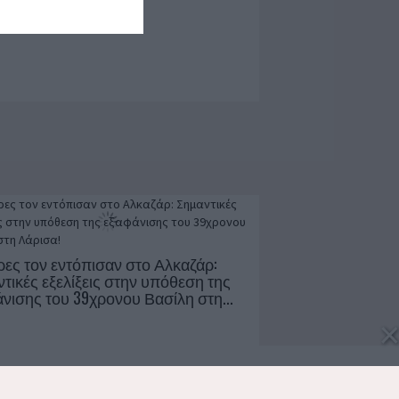
ες τον εντόπισαν στο Αλκαζάρ:
τικές εξελίξεις στην υπόθεση της
νισης του 39χρονου Βασίλη στη...