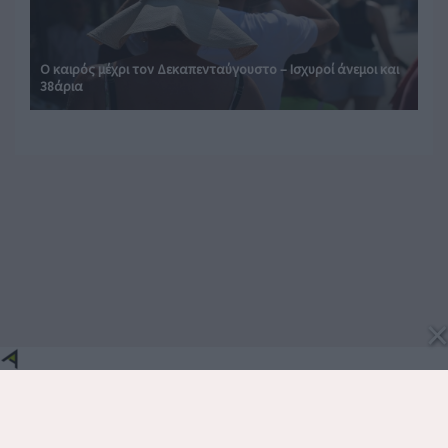
Ο καιρός μέχρι τον Δεκαπενταύγουστο – Ισχυροί άνεμοι και
38άρια