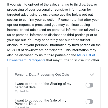
If you wish to opt-out of the sale, sharing to third parties, or
processing of your personal or sensitive information for
ΠΑΝΑΓΙΩΤΗΣ ΜΠΑΛΑΣΚΑΣ / EUROKINISSI
targeted advertising by us, please use the below opt-out
Η πρόβλεψη από τα Μερομήνια για το
section to confirm your selection. Please note that after your
opt-out request is processed you may continue seeing
2025
interest-based ads based on personal information utilized by
us or personal information disclosed to third parties prior to
Ιανουάριος 2025
: Ο μήνας θα ξεκινήσει με κρύο και πιθανές
your opt-out. You may separately opt-out of the further
χιονοπτώσεις στα πεδινά της βόρειας Ελλάδας. Στα μέσα
disclosure of your personal information by third parties on the
του μήνα αναμένεται εξαιρετικά χαμηλές θερμοκρασίες, με
IAB’s list of downstream participants. This information may
ενδεχόμενο πανελλαδικό κύμα ψύχους και χιονιά.
also be disclosed by us to third parties on the
IAB’s List of
Φεβρουάριος 2025
: Ο Φεβρουάριος θα φέρει ψύχρα και
Downstream Participants
that may further disclose it to other
χιόνια, κυρίως στα ορεινά και ημιορεινά. Οι θερμοκρασίες
third parties.
θα πέσουν αισθητά, καθιστώντας τον Φεβρουάριο έναν από
Please note that this website/app uses one or more Google
Personal Data Processing Opt Outs
τους πιο χειμωνιάτικους μήνες του επτάμηνου.
services and may gather and store information including but
Μάρτιος 2025
: Ο Μάρτιος θα είναι ένας μήνας με διπλό
not limited to your visit or usage behaviour. You may click to
I want to opt-out of the Sharing of my
personal data.
χαρακτήρα: το πρώτο μισό του μήνα θα έχει πιο ήπιες
grant or deny consent to Google and its third-party tags to
Opted In
θερμοκρασίες, ενώ το δεύτερο μισό θα χαρακτηρίζεται από
use your data for below specified purposes in below Google
έντονες χειμωνιάτικες πινελιές, με χαμηλές θερμοκρασίες
consent section.
I want to opt-out of the Sale of my
Personal Data.
και πιθανές χιονοπτώσεις.
Opted In