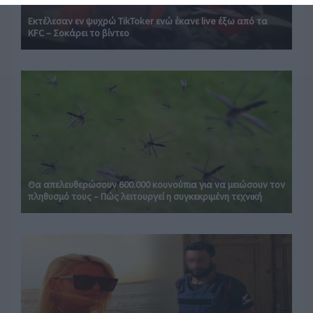
Εκτέλεσαν εν ψυχρώ ΤikToker ενώ έκανε live έξω από τα
KFC – Σοκάρει το βίντεο
Θα απελευθερώσουν 600.000 κουνούπια για να μειώσουν τον
πληθυσμό τους – Πώς λειτουργεί η συγκεκριμένη τεχνική