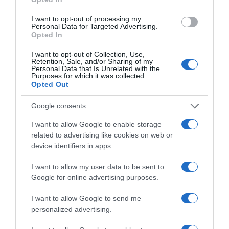
Το διαβάσαμε εδώ
I want to opt-out of processing my
Δείτε και αυτά
Personal Data for Targeted Advertising.
Opted In
Εκτέλεσαν εν ψυχρώ ΤikToker ενώ έκανε live έξω από
τα KFC – Σοκάρει το βίντεο
I want to opt-out of Collection, Use,
Retention, Sale, and/or Sharing of my
Personal Data that Is Unrelated with the
SHARE ON FACEBOOK
TWEET
Purposes for which it was collected.
Opted Out
ΕΠΙΣΗΜΑΝΣΗ
Google consents
Ορισμένα αναρτώμενα από το διαδίκτυο κείμενα ή εικόνες (με
I want to allow Google to enable storage
σχετική σημείωση της πηγής), θεωρούμε ότι είναι δημόσια. Αν
υπάρχουν δικαιώματα συγγραφέων, παρακαλούμε ενημερώστε μας
related to advertising like cookies on web or
για να τα αφαιρέσουμε. Επίσης σημειώνεται ότι οι απόψεις του
device identifiers in apps.
ιστολόγιου μπορεί να μην συμπίπτουν με τα περιεχόμενα του άρθρου.
Για τα άρθρα που δημοσιεύονται εδώ, ουδεμία ευθύνη εκ του νόμου
I want to allow my user data to be sent to
φέρουμε καθώς απηχούν αποκλειστικά τις απόψεις των συντακτών
Google for online advertising purposes.
τους και δεν δεσμεύουν καθ’ οιονδήποτε τρόπο το ιστολόγιο.
I want to allow Google to send me
personalized advertising.