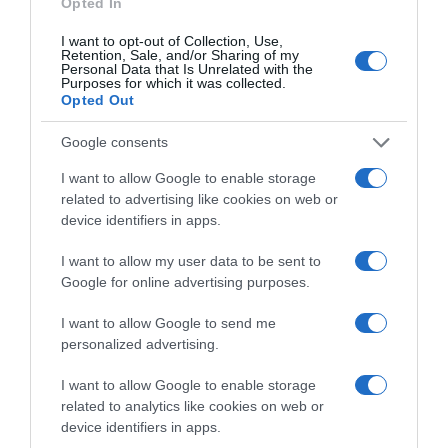
Opted In
SHARE ON FACEBOOK
TWEET
I want to opt-out of Collection, Use,
Retention, Sale, and/or Sharing of my
Personal Data that Is Unrelated with the
ΕΠΙΣΗΜΑΝΣΗ
Purposes for which it was collected.
Ορισμένα αναρτώμενα από το διαδίκτυο κείμενα ή εικόνες (με
Opted Out
σχετική σημείωση της πηγής), θεωρούμε ότι είναι δημόσια. Αν
υπάρχουν δικαιώματα συγγραφέων, παρακαλούμε ενημερώστε μας
Google consents
για να τα αφαιρέσουμε. Επίσης σημειώνεται ότι οι απόψεις του
ιστολόγιου μπορεί να μην συμπίπτουν με τα περιεχόμενα του άρθρου.
I want to allow Google to enable storage
Για τα άρθρα που δημοσιεύονται εδώ, ουδεμία ευθύνη εκ του νόμου
related to advertising like cookies on web or
φέρουμε καθώς απηχούν αποκλειστικά τις απόψεις των συντακτών
device identifiers in apps.
τους και δεν δεσμεύουν καθ’ οιονδήποτε τρόπο το ιστολόγιο.
I want to allow my user data to be sent to
Google for online advertising purposes.
I want to allow Google to send me
personalized advertising.
I want to allow Google to enable storage
related to analytics like cookies on web or
device identifiers in apps.