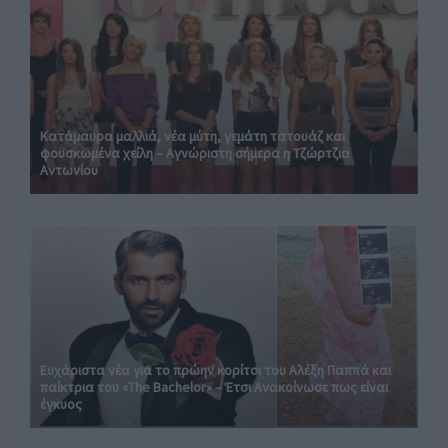
Κατάμαυρα μαλλιά, νέα μύτη, γεμάτη τατουάζ και
φουσκωμένα χείλη – Αγνώριστη σήμερα η Τζώρτζια
Αντωνίου
Ευχάριστα νέα για το πρώην κορίτσι του Αλέξη Παππά και
παίκτρια του «The Bachelor» – Έτσι Ανακοίνωσε πως είναι
έγκυος