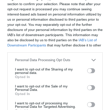
section to confirm your selection. Please note that after your
Σύμφωνα με όσα καταγράφονται από μαρτυρίες που έχουν
opt-out request is processed you may continue seeing
δει το φως της δημοσιότητας,
η άτυχη γυναίκα φέρεται να
interest-based ads based on personal information utilized by
φώναζε «μη, γιατί;» την ώρα της επίθεσης
, μια φράση που
us or personal information disclosed to third parties prior to
αποτυπώνει την απέλπιδα προσπάθεια που έκανε μέχρι
your opt-out. You may separately opt-out of the further
την τελευταία στιγμή να σωθεί από τα χέρια του
disclosure of your personal information by third parties on the
δολοφόνου. Άνθρωπος που βρέθηκε κοντά στο σημείο
IAB’s list of downstream participants. This information may
περιγράφει ότι οι αστυνομικοί έπαθαν σοκ, όταν ο
also be disclosed by us to third parties on the
IAB’s List of
41χρονος άνοιξε την πόρτα έχοντας αίματα πάνω του,
Downstream Participants
that may further disclose it to other
ρωτώντας μάλιστα με περίσσιο θράσος τι ακριβώς
third parties.
ζητούσαν στην ιδιοκτησία του, πριν τον ακινητοποιήσουν
Please note that this website/app uses one or more Google
Personal Data Processing Opt Outs
και τον συλλάβουν.
services and may gather and store information including but
ΔΕΙΤΕ ΤΟ ΒΙΝΤΕΟ ΕΔΩ
not limited to your visit or usage behaviour. You may click to
I want to opt-out of the Sharing of my
personal data.
grant or deny consent to Google and its third-party tags to
Το διαβάσαμε εδώ
Opted In
use your data for below specified purposes in below Google
Δείτε και αυτά
consent section.
I want to opt-out of the Sale of my
Τι δείχνει η πρώτη έκθεση επιτήρησης για τον
Personal Data.
Opted In
αφθώδη πυρετό στη Λέσβο – «Η αντιμετώπισή του
απαιτεί συνεργασία και επιστήμη»
I want to opt-out of processing my
Personal Data for Targeted Advertising.