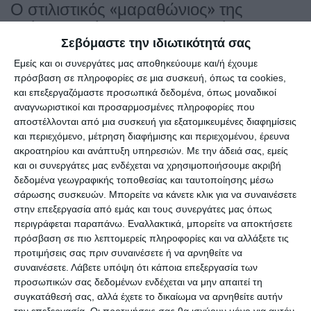
Ο στιλιστικός «μαραθώνιος» της
Τζένιφερ Λόπεζ στην Εβδομάδα
Υψηλής Ραπτικής στο Παρίσι
Σεβόμαστε την ιδιωτικότητά σας
Εμείς και οι συνεργάτες μας αποθηκεύουμε και/ή έχουμε
Μετά από ένα θυελλώδες Σαββατοκύριακο, κατά το οποίο
πρόσβαση σε πληροφορίες σε μια συσκευή, όπως τα cookies,
κατάφερε να αιφνιδιάσει τους πάντες εμφανιζόμενη ως
και επεξεργαζόμαστε προσωπικά δεδομένα, όπως μοναδικοί
καλεσμένη στον πολυαναμενόμενο γάμο της Τέιλορ
αναγνωριστικοί και προσαρμοσμένες πληροφορίες που
Σουίφτ, που πραγματοποιήθηκε στο Madison Square
αποστέλλονται από μια συσκευή για εξατομικευμένες διαφημίσεις
Garden της Νέας Υόρκης, η J.Lo πέρασε στην άλλη πλευρά
και περιεχόμενο, μέτρηση διαφήμισης και περιεχομένου, έρευνα
του Ατλαντικού για να βουτήξει κατευθείαν στην υψηλή
ακροατηρίου και ανάπτυξη υπηρεσιών.
Με την άδειά σας, εμείς
κομψότητα της Εβδομάδας Μόδας Υψηλής Ραπτικής στο
και οι συνεργάτες μας ενδέχεται να χρησιμοποιήσουμε ακριβή
Παρίσι.
δεδομένα γεωγραφικής τοποθεσίας και ταυτοποίησης μέσω
σάρωσης συσκευών. Μπορείτε να κάνετε κλικ για να συναινέσετε
Η παρουσία της στην Πόλη του Φωτός μοιάζει σχεδόν με
στην επεξεργασία από εμάς και τους συνεργάτες μας όπως
ένα προσωπικό fashion show. Μέσα σε μόλις 48 ώρες, η
περιγράφεται παραπάνω. Εναλλακτικά, μπορείτε να αποκτήσετε
τραγουδίστρια και ηθοποιός παρουσίασε τρία εντελώς
πρόσβαση σε πιο λεπτομερείς πληροφορίες και να αλλάξετε τις
διαφορετικά looks, όλα εξίσου δυναμικά και εντυπωσιακά.
προτιμήσεις σας πριν συναινέσετε ή να αρνηθείτε να
Η αρχή έγινε τη Δευτέρα 6 Ιουλίου, την πρώτη ημέρα της
συναινέσετε.
Λάβετε υπόψη ότι κάποια επεξεργασία των
στο Παρίσι. Κατά την άφιξή της στο ξενοδοχείο της, η
προσωπικών σας δεδομένων ενδέχεται να μην απαιτεί τη
Λόπεζ έκανε απολύτως σαφείς τις προθέσεις της,
συγκατάθεσή σας, αλλά έχετε το δικαίωμα να αρνηθείτε αυτήν
επιλέγοντας υφή, όγκο και θεατρικότητα. Εμφανίστηκε με
την επεξεργασία. Οι προτιμήσεις σας θα ισχύουν μόνο για αυτόν