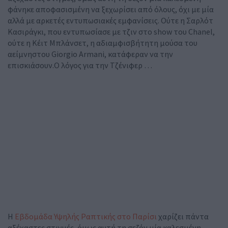
φάνηκε αποφασισμένη να ξεχωρίσει από όλους, όχι με μία
αλλά με αρκετές εντυπωσιακές εμφανίσεις. Ούτε η Σαρλότ
Κασιράγκι, που εντυπωσίασε με τζιν στο show του Chanel,
ούτε η Κέιτ Μπλάνσετ, η αδιαμφισβήτητη μούσα του
αείμνηστου Giorgio Armani, κατάφεραν να την
επισκιάσουν.Ο λόγος για την Τζένιφερ …
Η
Εβδομάδα Υψηλής Ραπτικής στο Παρίσι
χαρίζει πάντα
αξέχαστες στιγμές, όμως αυτή τη σεζόν μία καλεσμένη