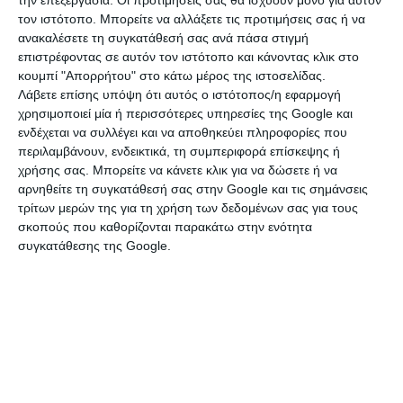
ένα εντυπωσιακό, ογκώδες jacket καλυμμένο με λευκά
τον ιστότοπο. Μπορείτε να αλλάξετε τις προτιμήσεις σας ή να
φτερά, από τη συλλογή Φθινόπωρο/Χειμώνας 2026 του
ανακαλέσετε τη συγκατάθεσή σας ανά πάσα στιγμή
επιστρέφοντας σε αυτόν τον ιστότοπο και κάνοντας κλικ στο
Michael Kors, που την τύλιγε σαν σύννεφο.
κουμπί "Απορρήτου" στο κάτω μέρος της ιστοσελίδας.
Λάβετε επίσης υπόψη ότι αυτός ο ιστότοπος/η εφαρμογή
https://www.instagram.com/p/DadjVYjD8WN/
χρησιμοποιεί μία ή περισσότερες υπηρεσίες της Google και
ενδέχεται να συλλέγει και να αποθηκεύει πληροφορίες που
Πιστή στην ικανότητά της να συνδυάζει πολυτελή
περιλαμβάνουν, ενδεικτικά, τη συμπεριφορά επίσκεψης ή
κομμάτια με πιο χαλαρές γραμμές, ισορρόπησε τη
χρήσης σας. Μπορείτε να κάνετε κλικ για να δώσετε ή να
μεγαλοπρέπεια των φτερών με μια φαρδιά μαύρη bermuda,
αρνηθείτε τη συγκατάθεσή σας στην Google και τις σημάνσεις
κομψά ψηλοτάκουνα, oversized γυαλιά ηλίου Tom Ford και
τρίτων μερών της για τη χρήση των δεδομένων σας για τους
ένα μαύρο Chanel clutch.
σκοπούς που καθορίζονται παρακάτω στην ενότητα
συγκατάθεσης της Google.
Από το πρωί έως το βράδυ: παλτό με
φτερά, balloon bermudas και ένα ultra-fitted
φόρεμα
Τη δεύτερη ημέρα της στο Παρίσι, την Τρίτη 7 Ιουλίου, η
Τζένιφερ Λόπεζ εθεάθη να δίνει ξανά στιλιστικό στίγμα,
φεύγοντας από το εμβληματικό εστιατόριο L’Avenue, ένα
από τα πιο exclusive στέκια στη φημισμένη Avenue