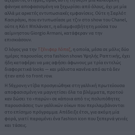
φάνηκε αποφασισμένη να ξεχωρίσει από όλους, όχι με μία
αλλά με αρκετές εντυπωσιακές εμφανίσεις. Ούτε η Σαρλότ
Κασιράγκι, που εντυπωσίασε με τζιν στο show του Chanel,
ούτε η Κέιτ Μπλάνσετ, η αδιαμφισβήτητη μούσα του
αείμνηστου Giorgio Armani, κατάφεραν να την
επισκιάσουν.
Ο λόγος για την
Τζένιφερ Λόπεζ
, η οποία, μέσα σε μόλις δύο
ημέρες παρουσίας στα fashion shows Υψηλής Ραπτικής, έχει
ήδη καταφέρει να μας αφήσει άφωνους με τρία εντελώς
διαφορετικά looks — και μάλιστα κανένα από αυτά δεν
ήταν από το front row.
Η 56χρονη ντίβα προσγειώθηκε στη γαλλική πρωτεύουσα
αποφασισμένη να μαγνητίσει όλα τα βλέμματα, προτού
καν δώσει το «παρών» σε κάποια από τις πολυπόθητες
παρουσιάσεις των γαλλικών οίκων που περιλαμβάνονται
στο επίσημο πρόγραμμα. Απέδειξε έτσι, για ακόμη μία
φορά, γιατί παραμένει ένα fashion icon που ξεπερνά γενιές
και τάσεις.