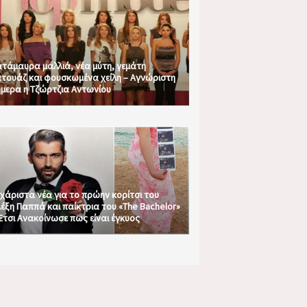
τάμαυρα μαλλιά, νέα μύτη, γεμάτη
τουάζ και φουσκωμένα χείλη – Αγνώριστη
μερα η Τζώρτζια Αντωνίου
χάριστα νέα για το πρώην κορίτσι του
έξη Παππά και παίκτρια του «The Bachelor»
Έτσι Ανακοίνωσε πως είναι έγκυος