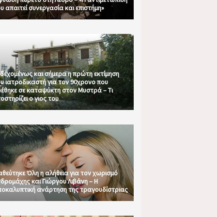
υ απαιτεί συνεργασία και επιστήμη»
δεχομένως και σήμερα η πρώτη εκτίμηση
υ ιατροδικαστή για τον 90χρονο που
έθηκε σε καταψύκτη στον Μυστρά – Τι
οστηρίζει ο γιος του
θεύτηκε Όλη η αλήθεια για τον χωρισμό
δρομάχης και Γιώργου Λιβάνη – Η
οκαλυπτική ανάρτηση της τραγουδίστριας