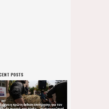
CENT POSTS
 δείχνει η πρώτη έκθεση επιτήρησης για τον
θώδη πυρετό στη Λέσβο – «Η αντιμετώπισή