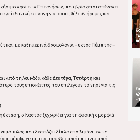
ικήσιμο νησί των Επτανήσων, που βρίσκεται απέναντι
ελεί ιδανική επιλογή για όσους θέλουν ήρεμες και
Κα
τα
σή
ύτικα, με καθημερινά δρομολόγια – εκτός Πέμπτης –
αι από τη Λευκάδα κάθε
Δευτέρα, Τετάρτη και
τερο τους επισκέπτες που επιλέγουν το νησί για τις
Ευ
Αλ
– 
ο
ή έκταση, ο Καστός ξεχωρίζει για τη φυσική ομορφιά
νεμόμυλος που δεσπόζει δίπλα στο λιμάνι, ενώ ο
σμένος σύμφωνα με την παραδοσιακή επτανησιακή