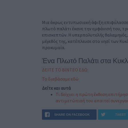
Μια άκρως εντυπωσιακή άφιξη επιφύλασσε η
πλωτό παλάτι έκανε την εμφάνισή του, τ
επισκεπτών. Η υπερπολυτελής θαλαμηγός, π
μέγεθός της, κατέπλευσε στο νησί των Κυ
προκυμαία.
Ένα Πλωτό Παλάτι στα Κυκλ
ΔΕΙΤΕ ΤΟ ΒΙΝΤΕΟ ΕΔΩ
Το διαβάσαμε εδώ
Δείτε και αυτά
Τι δείχνει η πρώτη έκθεση επιτήρη
αντιμετώπισή του απαιτεί συνεργα
SHARE ON FACEBOOK
TWEET