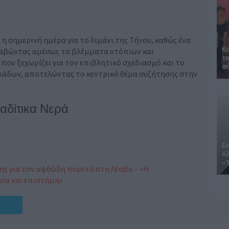
 σημερινή ημέρα για το λιμάνι της Τήνου, καθώς ένα
Κα
ραβώντας αμέσως τα βλέμματα ντόπιων και
τα
ου ξεχωρίζει για τον επιβλητικό σχεδιασμό και το
σή
κλάδων, αποτελώντας το κεντρικό θέμα συζήτησης στην
αδίτικα Νερά
Ευ
Αλ
– 
σης για τον αφθώδη πυρετό στη Λέσβο – «Η
σία και επιστήμη»