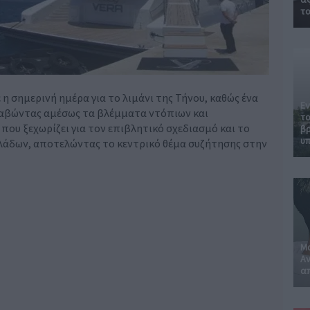
το
 σημερινή ημέρα για το λιμάνι της Τήνου, καθώς ένα
Εν
ραβώντας αμέσως τα βλέμματα ντόπιων και
το
ου ξεχωρίζει για τον επιβλητικό σχεδιασμό και το
βρ
υπ
κλάδων, αποτελώντας το κεντρικό θέμα συζήτησης στην
Μα
Αν
απ