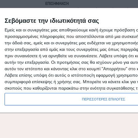
ΕΠΙΣΗΜΑΝΣΗ
Ορισμένα αναρτώμενα από το διαδίκτυο κείμενα ή 
δημόσια. Αν υπάρχουν δικαιώματα συγγραφέων, 
Σεβόμαστε την ιδιωτικότητά σας
σημειώνεται ότι οι απόψεις του ιστολόγιου μπορε
άρθρα που δημοσιεύονται εδώ, ουδεμία ευθύνη ε
Εμείς και οι συνεργάτες μας αποθηκεύουμε και/ή έχουμε πρόσβαση 
των συντακτών τους και δεν δεσμεύουν καθ’ οιον
προσαρμοσμένες πληροφορίες που αποστέλλονται από μια συσκευή γι
την άδειά σας, εμείς και οι συνεργάτες μας ενδέχεται να χρησιμοπ
στην επεξεργασία από εμάς και τους συνεργάτες μας όπως περιγράφ
πριν συναινέσετε ή να αρνηθείτε να συναινέσετε.
Λάβετε υπόψη ότι κ
αυτήν την επεξεργασία. Οι προτιμήσεις σας θα ισχύουν μόνο για αυ
αυτόν τον ιστότοπο και κάνοντας κλικ στο κουμπί "Απορρήτου" στο 
Λάβετε επίσης υπόψη ότι αυτός ο ιστότοπος/η εφαρμογή χρησιμοποιεί
συμπεριφορά επίσκεψης ή χρήσης σας. Μπορείτε να κάνετε κλικ για 
σκοπούς που καθορίζονται παρακάτω στην ενότητα συγκατάθεσης τ
ΠΕΡΙΣΣΟΤΕΡΕΣ ΕΠΙΛΟΓΕΣ