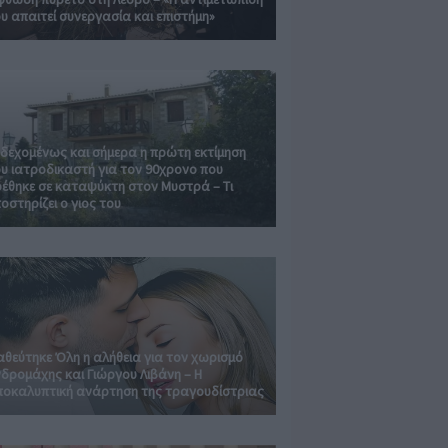
υ απαιτεί συνεργασία και επιστήμη»
δεχομένως και σήμερα η πρώτη εκτίμηση
υ ιατροδικαστή για τον 90χρονο που
έθηκε σε καταψύκτη στον Μυστρά – Τι
οστηρίζει ο γιος του
θεύτηκε Όλη η αλήθεια για τον χωρισμό
δρομάχης και Γιώργου Λιβάνη – Η
οκαλυπτική ανάρτηση της τραγουδίστριας