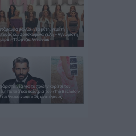
τάμαυρα μαλλιά, νέα μύτη, γεμάτη
τουάζ και φουσκωμένα χείλη – Αγνώριστη
μερα η Τζώρτζια Αντωνίου
χάριστα νέα για το πρώην κορίτσι του
έξη Παππά και παίκτρια του «The Bachelor»
Έτσι Ανακοίνωσε πως είναι έγκυος