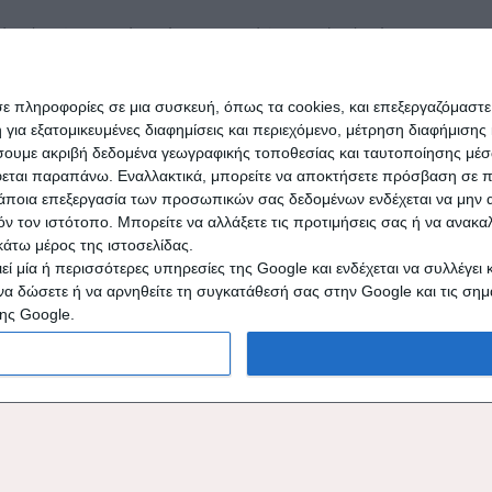
εικόνες (με σχετική σημείωση της πηγής), θεωρούμε ότι είναι
παρακαλούμε ενημερώστε μας για να τα αφαιρέσουμε. Επίσης
ί να μην συμπίπτουν με τα περιεχόμενα του άρθρου. Για τα
κ του νόμου φέρουμε καθώς απηχούν αποκλειστικά τις απόψεις
σε πληροφορίες σε μια συσκευή, όπως τα cookies, και επεξεργαζόμαστ
δήποτε τρόπο το ιστολόγιο.
α εξατομικευμένες διαφημίσεις και περιεχόμενο, μέτρηση διαφήμισης 
οιήσουμε ακριβή δεδομένα γεωγραφικής τοποθεσίας και ταυτοποίησης μέ
εται παραπάνω. Εναλλακτικά, μπορείτε να αποκτήσετε πρόσβαση σε πιο
άποια επεξεργασία των προσωπικών σας δεδομένων ενδέχεται να μην απ
τόν τον ιστότοπο. Μπορείτε να αλλάξετε τις προτιμήσεις σας ή να ανα
κάτω μέρος της ιστοσελίδας.
 μία ή περισσότερες υπηρεσίες της Google και ενδέχεται να συλλέγει 
να δώσετε ή να αρνηθείτε τη συγκατάθεσή σας στην Google και τις σημ
ης Google.